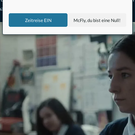
acht eine zutiefst grausige Entdeckung …
Zeitreise EIN
McFly, du bist eine Null!