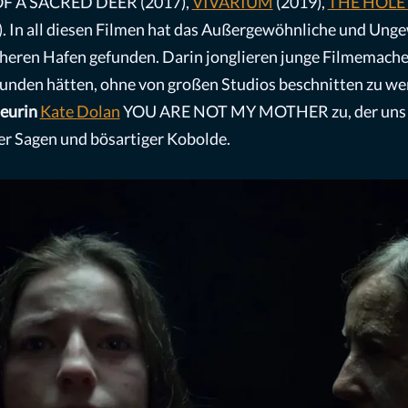
OF A SACRED DEER (2017),
VIVARIUM
(2019),
THE HOLE
 In all diesen Filmen hat das Außergewöhnliche und Unge
cheren Hafen gefunden. Darin jonglieren junge Filmemach
nden hätten, ohne von großen Studios beschnitten zu werde
seurin
Kate Dolan
YOU ARE NOT MY MOTHER zu, der uns mi
lter Sagen und bösartiger Kobolde.