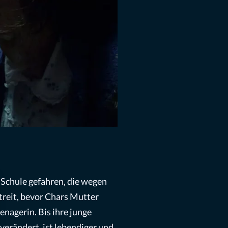
r Schule gefahren, die wegen
Streit, bevor Chars Mutter
nagerin. Bis ihre junge
 verändert, ist lebendiger und