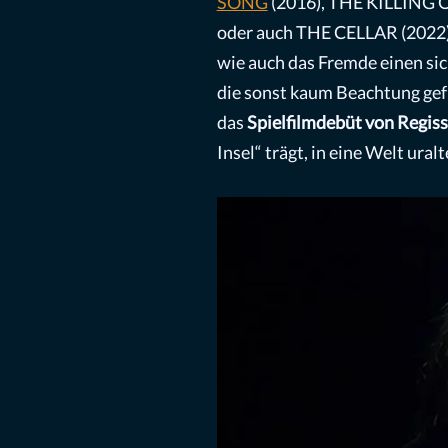
SONG
(2016), THE KILLING 
oder auch THE CELLAR (2022).
wie auch das Fremde einen si
die sonst kaum Beachtung gefu
das
Spielfilmdebüt von Regis
Insel“ trägt, in eine Welt ura