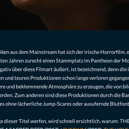
tiken aus dem Mainstream hat sich der irische Horrorfilm,
tzten Jahren zurecht einen Stammplatz im Pantheon der Mon
tiv über diese Filmart äußert, ist bezeichnend, denn die
en und teuren Produktionen schon lange verloren gegangen 
ere und beklemmende Atmosphäre zu erzeugen, die von bi
erden. Zum anderen sind diese Produktionen durch die Ba
lles ohne lächerliche Jump-Scares oder ausufernde Blutfon
ge dieser Titel werfen, wird schnell ersichtlich, warum: T