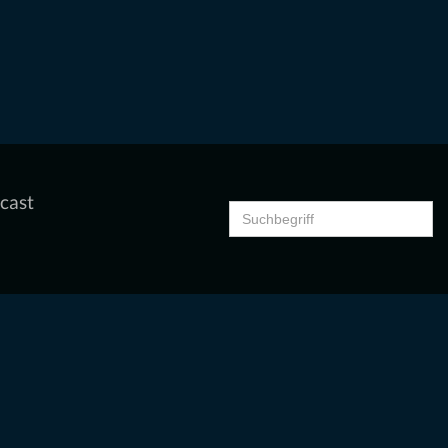
cast
Search
for: