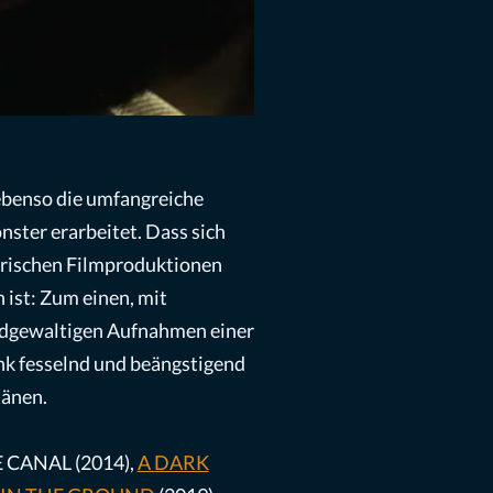
 ebenso die umfangreiche
ster erarbeitet. Dass sich
 irischen Filmproduktionen
ist: Zum einen, mit
ldgewaltigen Aufnahmen einer
nk fesselnd und beängstigend
tänen.
HE CANAL (2014),
A DARK