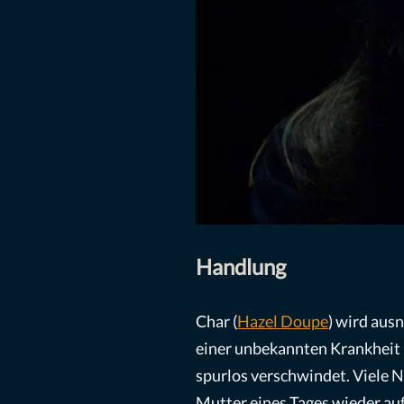
Handlung
Char (
Hazel Doupe
) wird aus
einer unbekannten Krankheit me
spurlos verschwindet. Viele N
Mutter eines Tages wieder auft