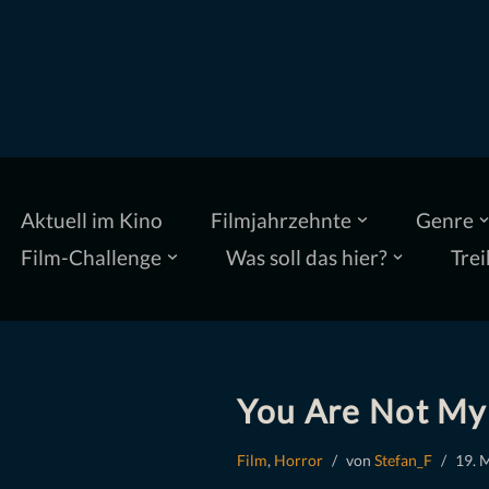
Zum
Inhalt
springen
Aktuell im Kino
Filmjahrzehnte
Genre
Film-Challenge
Was soll das hier?
Trei
You Are Not My 
Film
,
Horror
von
Stefan_F
19. 