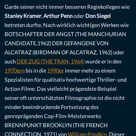
Garde seiner nicht immer besseren Regiekollegen wie
Stanley Kramer
,
Arthur Penn
oder
Don Siegel
betreten durfte. Nach wirklich wichtigen Werken wie
BOTSCHAFTER DER ANGST (THE MANCHURIAN
CANDIDATE,1962) DER GEFANGENE VON
ALCATRAZ (BIRDMAN OF ALCATRAZ, 1962) oder
auch
DER ZUG (THE TRAN, 1964)
wurde er in den
1970ern
bis in die
1990er
immer mehr zu einem
Spezialisten für qualitativ hochwertige Thriller- und
Action Filme. Das vielleicht prägendste Beispiel
seiner oft unterschätzten Filmographie ist die nicht
minder beeindruckende Fortsetzung des
genreprägenden Cop-Film-Meisterwerks
BRENNPUNKT BROOKLYN (THE FRENCH
CONNECTION, 1971) von
William Friedkin
. Dieser