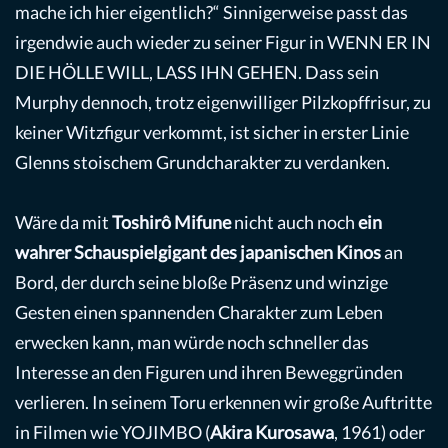
mache ich hier eigentlich?“ Sinnigerweise passt das
irgendwie auch wieder zu seiner Figur in WENN ER IN
DIE HÖLLE WILL, LASS IHN GEHEN. Dass sein
Murphy dennoch, trotz eigenwilliger Pilzkopffrisur, zu
keiner Witzfigur verkommt, ist sicher in erster Linie
Glenns stoischem Grundcharakter zu verdanken.
Wäre da mit
Toshirô
Mifune
nicht auch noch
ein
wahrer Schauspielgigant des japanischen Kinos
an
Bord, der durch seine bloße Präsenz und winzige
Gesten einen spannenden Charakter zum Leben
erwecken kann, man würde noch schneller das
Interesse an den Figuren und ihren Beweggründen
verlieren. In seinem Toru erkennen wir große Auftritte
in Filmen wie YOJIMBO (
Akira Kurosawa
, 1961) oder