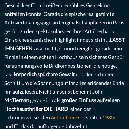
Geschick er für mitreißend erzähltes Genrekino
entfalten konnte. Gerade die epische real gefilmte
Autoverfolgungsjagd an Originalschauplätzen in Paris
gehört zu den spektakulärsten ihrer Art überhaupt.
Ein solches szenisches Highlight findet sich in
…LASST
IHN GEHEN
zwar nicht, dennoch zeigt er gerade beim
Finale in einem echten Hochhaus sein sicheres Gespür
für stimmungsvolle Bildkompositionen, die nötige,
fast
körperlich spürbare Gewalt
und den richtigen
Schnitt um die Spannung auf ihr alles erlösendes Ende
hin aufzulösen. Nicht umsonst benennt
John
McTiernan
gerade ihn als
großen Einfluss auf seinen
Hochhausthriller DIE HARD
, einen der
richtungsweisenden
Actionfilme
der späten
1980er
und für das darauffolgende Jahrzehnt.