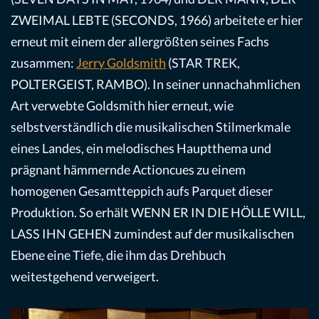
ZWEIMAL LEBTE (SECONDS, 1966) arbeitete er hier
erneut mit einem der allergrößten seines Fachs
zusammen:
Jerry Goldsmith
(STAR TREK,
POLTERGEIST, RAMBO). In seiner unnachahmlichen
Art verwebte Goldsmith hier erneut, wie
selbstverständlich die musikalischen Stilmerkmale
eines Landes, ein melodisches Hauptthema und
prägnant hämmernde Actioncues zu einem
homogenen Gesamtteppich aufs Parquet dieser
Produktion. So erhält WENN ER IN DIE HÖLLE WILL,
LASS IHN GEHEN zumindest auf der musikalischen
Ebene eine Tiefe, die ihm das Drehbuch
weitestgehend verweigert.