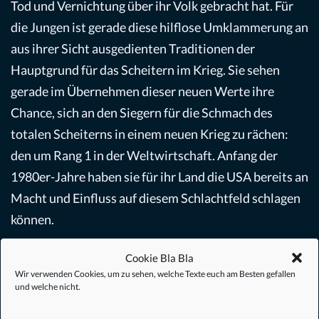
Tod und Vernichtung über ihr Volk gebracht hat. Für
die Jungen ist gerade diese hilflose Umklammerung an
aus ihrer Sicht ausgedienten Traditionen der
Hauptgrund für das Scheitern im Krieg. Sie sehen
gerade im Übernehmen dieser neuen Werte ihre
Chance, sich an den Siegern für die Schmach des
totalen Scheiterns in einem neuen Krieg zu rächen:
den um Rang 1 in der Weltwirtschaft. Anfang der
1980er-Jahre haben sie für ihr Land die USA bereits an
Macht und Einfluss auf diesem Schlachtfeld schlagen
können.
Cookie Bla Bla
So stehen die beiden Brüder durch ihren Kampf, um
Wir verwenden Cookies, um zu sehen, welche Texte euch am Besten gefallen
ein verlorenes Samuraischwert,
dem
Symbol für ein
und welche nicht.
ehrenvoll ritterliches Japan vor dem verlorenen