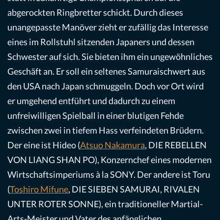
abgerockten Ringbretter schickt. Durch dieses
unangepasste Manöver zieht er zufällig das Interesse
eines im Rollstuhl sitzenden Japaners und dessen
Schwester auf sich. Sie bieten ihm ein ungewöhnliches
Geschäft an. Er soll ein seltenes Samuraischwert aus
den USA nach Japan schmuggeln. Doch vor Ort wird
er umgehend entführt und dadurch zu einem
unfreiwilligen Spielball in einer blutigen Fehde
zwischen zwei in tiefem Hass verfeindeten Brüdern.
Der eine ist Hideo (
Atsuo Nakamura
, DIE REBELLEN
VON LIANG SHAN PO), Konzernchef eines modernen
Wirtschaftsimperiums à la SONY. Der andere ist Toru
(
Toshiro Mifune
, DIE SIEBEN SAMURAI, RIVALEN
UNTER ROTER SONNE), ein traditioneller Martial-
Arts-Meister und Vater des anfänglichen