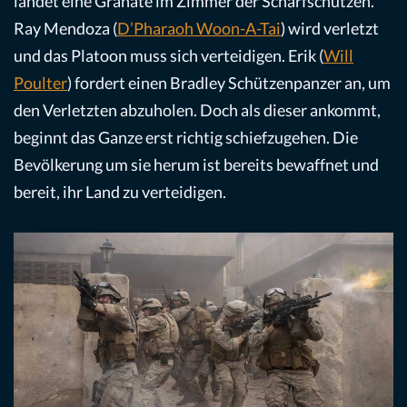
landet eine Granate im Zimmer der Scharfschützen.
Ray Mendoza (
D’Pharaoh Woon-A-Tai
) wird verletzt
und das Platoon muss sich verteidigen. Erik (
Will
Poulter
) fordert einen Bradley Schützenpanzer an, um
den Verletzten abzuholen. Doch als dieser ankommt,
beginnt das Ganze erst richtig schiefzugehen. Die
Bevölkerung um sie herum ist bereits bewaffnet und
bereit, ihr Land zu verteidigen.