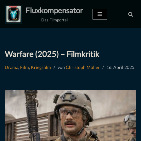
Fluxkompensator
Zum
Das Filmportal
Inhalt
springen
Warfare (2025) – Filmkritik
Drama
,
Film
,
Kriegsfilm
von
Christoph Müller
16. April 2025