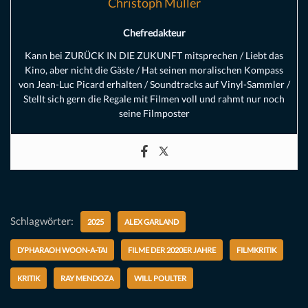
Christoph Müller
Chefredakteur
Kann bei ZURÜCK IN DIE ZUKUNFT mitsprechen / Liebt das
Kino, aber nicht die Gäste / Hat seinen moralischen Kompass
von Jean-Luc Picard erhalten / Soundtracks auf Vinyl-Sammler /
Stellt sich gern die Regale mit Filmen voll und rahmt nur noch
seine Filmposter
Schlagwörter:
2025
ALEX GARLAND
D’PHARAOH WOON-A-TAI
FILME DER 2020ER JAHRE
FILMKRITIK
KRITIK
RAY MENDOZA
WILL POULTER