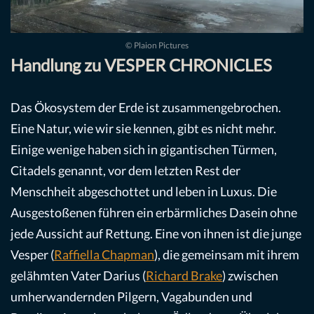
© Plaion Pictures
Handlung zu VESPER CHRONICLES
Das Ökosystem der Erde ist zusammengebrochen.
Eine Natur, wie wir sie kennen, gibt es nicht mehr.
Einige wenige haben sich in gigantischen Türmen,
Citadels genannt, vor dem letzten Rest der
Menschheit abgeschottet und leben in Luxus. Die
Ausgestoßenen führen ein erbärmliches Dasein ohne
jede Aussicht auf Rettung. Eine von ihnen ist die junge
Vesper (
Raffiella Chapman
), die gemeinsam mit ihrem
gelähmten Vater Darius (
Richard Brake
) zwischen
umherwandernden Pilgern, Vagabunden und