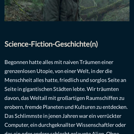
Science-Fiction-Geschichte(n)
Begonnen hatte alles mit naiven Träumen einer
grenzenlosen Utopie, von einer Welt, in der die
Menschheit alles hatte, friedlich und sorglos Seite an
Seite in gigantischen Städten lebte. Wir träumten
davon, das Weltall mit großartigen Raumschiffen zu
erobern, fremde Planeten und Kulturen zu entdecken.
Das Schlimmste in jenen Jahren war ein verrückter
Computer, ein durchgeknallter Wissenschaftler oder
das ein oder andere schlecht gelaunte Alien. Ohne