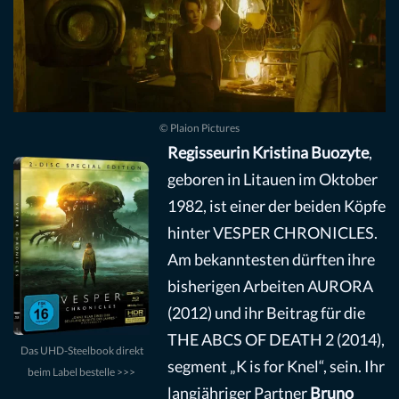
© Plaion Pictures
Regisseurin Kristina Buozyte
,
geboren in Litauen im Oktober
1982, ist einer der beiden Köpfe
hinter VESPER CHRONICLES.
Am bekanntesten dürften ihre
bisherigen Arbeiten AURORA
(2012) und ihr Beitrag für die
THE ABCS OF DEATH 2 (2014),
Das UHD-Steelbook direkt
segment „K is for Knel“, sein. Ihr
beim Label bestelle >>>
langjähriger Partner
Bruno