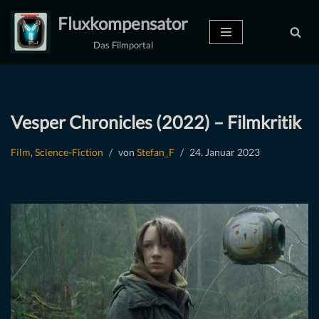
Fluxkompensator
Zum
Das Filmportal
Inhalt
springen
Vesper Chronicles (2022) – Filmkritik
Film
,
Science-Fiction
von
Stefan_F
24. Januar 2023