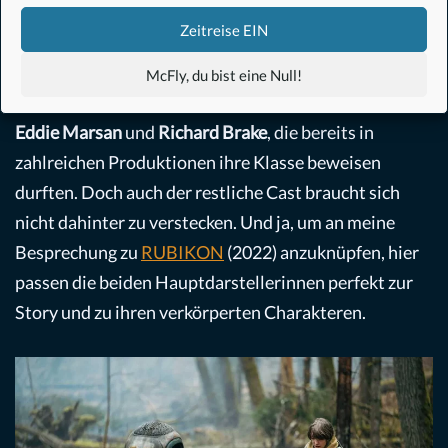
EINKREISUNG (THE ALIENIST, 2018 – 2020) kam
Zeitreise EIN
ihre internationale Karriere so richtig in Schwung.
Neben den beiden hervorragenden Protagonistinnen
McFly, du bist eine Null!
glänzen vor allem die markanten Charakterdarsteller
Eddie Marsan
und
Richard Brake
, die bereits in
zahlreichen Produktionen ihre Klasse beweisen
durften. Doch auch der restliche Cast braucht sich
nicht dahinter zu verstecken. Und ja, um an meine
Besprechung zu
RUBIKON
(2022) anzuknüpfen, hier
passen die beiden Hauptdarstellerinnen perfekt zur
Story und zu ihren verkörperten Charakteren.