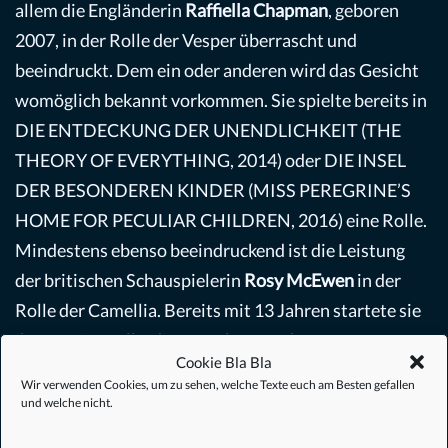
allem die Engländerin
Raffiella Chapman
, geboren
2007, in der Rolle der Vesper überrascht und
beeindruckt. Dem ein oder anderen wird das Gesicht
womöglich bekannt vorkommen. Sie spielte bereits in
DIE ENTDECKUNG DER UNENDLICHKEIT (THE
THEORY OF EVERYTHING, 2014) oder DIE INSEL
DER BESONDEREN KINDER (MISS PEREGRINE’S
HOME FOR PECULIAR CHILDREN, 2016) eine Rolle.
Mindestens ebenso beeindruckend ist die Leistung
der britischen Schauspielerin
Rosy McEwen
in der
Rolle der Camellia. Bereits mit 13 Jahren startete sie
ihre Karriere allerdings noch unter dem Namen Rosy
Cookie Bla Bla
Byrne. Es folgten Theateraufführungen sowie
Wir verwenden Cookies, um zu sehen, welche Texte euch am Besten gefallen
Auftritte in zahlreichen TV-Serien der BBC. Doch erst
und welche nicht.
mit der zweiten Staffel der US-Serie DIE