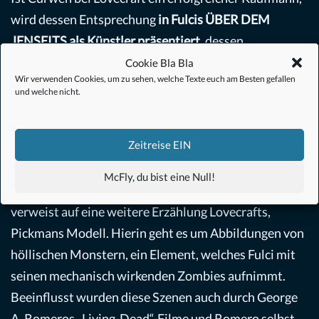
wird dessen Entsprechung
in Fulcis ÜBER DEM
JENSEITS als Künstler präsentiert
, dessen
schreckliches Ende wie ein Kunstwerk zelebriert wird:
Cookie Bla Bla
Wir verwenden Cookies, um zu sehen, welche Texte euch am Besten gefallen
„an die Wand geschlagen“ wird er wie Hans Schifferle
und welche nicht.
schreibt, ein „lebendes Gemälde“. Die Ambivalenz der
Vorlage, die Curwen als verleumdeten und verfolgten
Zeitreise EIN
Außenseiter darstellt und dadurch als nicht
ausschließlich negative Figur beschreibt, bleibt bei
McFly, du bist eine Null!
Fulci mehr als bei Corman erhalten. Die Darstellung
verweist auf eine weitere Erzählung Lovecrafts,
Pickmans Modell. Hierin geht es um Abbildungen von
höllischen Monstern, ein Element, welches Fulci mit
seinen mechanisch wirkenden Zombies aufnimmt.
Beeinflusst wurden diese Szenen auch durch George
A. Romeros „Living-Dead“-Filme und Romero selbst