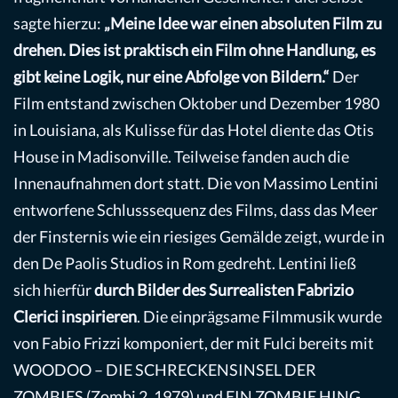
sagte hierzu:
„Meine Idee war einen absoluten Film zu
drehen. Dies ist praktisch ein Film ohne Handlung, es
gibt keine Logik, nur eine Abfolge von Bildern.“
Der
Film entstand zwischen Oktober und Dezember 1980
in Louisiana, als Kulisse für das Hotel diente das Otis
House in Madisonville. Teilweise fanden auch die
Innenaufnahmen dort statt. Die von Massimo Lentini
entworfene Schlusssequenz des Films, dass das Meer
der Finsternis wie ein riesiges Gemälde zeigt, wurde in
den De Paolis Studios in Rom gedreht. Lentini ließ
sich hierfür
durch Bilder des Surrealisten Fabrizio
Clerici inspirieren
. Die einprägsame Filmmusik wurde
von Fabio Frizzi komponiert, der mit Fulci bereits mit
WOODOO – DIE SCHRECKENSINSEL DER
ZOMBIES (Zombi 2, 1979) und EIN ZOMBIE HING