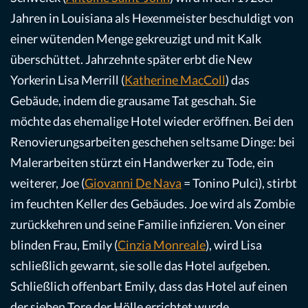
Jahren in Louisiana als Hexenmeister beschuldigt von
einer wütenden Menge gekreuzigt und mit Kalk
überschüttet. Jahrzehnte später erbt die New
Yorkerin Lisa Merrill (
Katherine MacColl
) das
Gebäude, indem die grausame Tat geschah. Sie
möchte das ehemalige Hotel wieder eröffnen. Bei den
Renovierungsarbeiten geschehen seltsame Dinge: bei
Malerarbeiten stürzt ein Handwerker zu Tode, ein
weiterer, Joe (
Giovanni De Nava
= Tonino Pulci), stirbt
im feuchten Keller des Gebäudes. Joe wird als Zombie
zurückkehren und seine Familie infizieren. Von einer
blinden Frau, Emily (
Cinzia Monreale
), wird Lisa
schließlich gewarnt, sie solle das Hotel aufgeben.
Schließlich offenbart Emily, dass das Hotel auf einen
der sieben Tore der Hölle errichtet wurde.