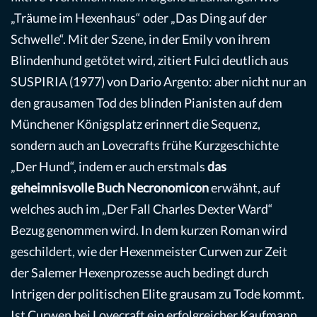
„Träume im Hexenhaus“ oder „Das Ding auf der
Schwelle“. Mit der Szene, in der Emily von ihrem
Blindenhund getötet wird, zitiert Fulci deutlich aus
SUSPIRIA (1977) von Dario Argento: aber nicht nur an
den grausamen Tod des blinden Pianisten auf dem
Münchener Königsplatz erinnert die Sequenz,
sondern auch an Lovecrafts frühe Kurzgeschichte
„Der Hund“, indem er auch erstmals
das
geheimnisvolle Buch Necronomicon
erwähnt, auf
welches auch im „Der Fall Charles Dexter Ward“
Bezug genommen wird. In dem kurzen Roman wird
geschildert, wie der Hexenmeister Curwen zur Zeit
der Salemer Hexenprozesse auch bedingt durch
Intrigen der politischen Elite grausam zu Tode kommt.
Ist Curwen bei Lovecraft ein erfolgreicher Kaufmann,