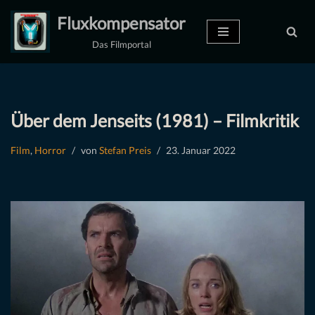
Fluxkompensator
Zum
Das Filmportal
Inhalt
springen
Über dem Jenseits (1981) – Filmkritik
Film
,
Horror
von
Stefan Preis
23. Januar 2022