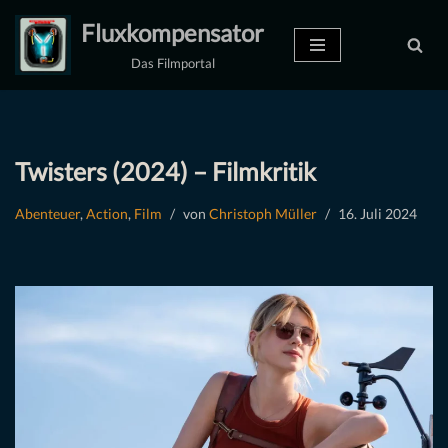
Fluxkompensator
Zum
Das Filmportal
Inhalt
springen
Twisters (2024) – Filmkritik
Abenteuer
,
Action
,
Film
von
Christoph Müller
16. Juli 2024