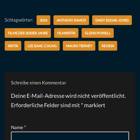
Schlagwörter:
2024
ANTHONY RAMOS
DAISY EDGAR-JONES
FILME DER 2020ER JAHRE
FILMKRITIK
GLENN POWELL
KRITIK
LEE ISAAC CHUNG
MAURA TIERNEY
REVIEW
Schreibe einen Kommentar
Deine E-Mail-Adresse wird nicht veröffentlicht.
Erforderliche Felder sind mit
*
markiert
Name
*