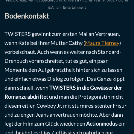
Photo Credit: Melinda Sue Gordon © Universal Pictures; Warner Bros. Pictures
& Amblin Entertainment
Bodenkontakt
TWISTERS gewinnt zum ersten Mal an Vertrauen,
wenn Kate bei ihrer Mutter Cathy (
Maura Tierney
)
vorbeischaut. Auch wenn es weiter nach Standard-
Drehbuch voranschreitet, tut es gut, ein paar
Momente den Aufgekratztheit hinter sich zu lassen
und einfach etwas Dialog zu folgen. Das Ganze kippt
dann schnell, wenn
TWISTERS in die Gewässer der
Romanze abdriftet
und man die Protagonistin nicht
diesem eitlen Cowboy Jr. mit sturmresistenter Frisur
und zu engen Jeans anvertrauen möchte. Aber dann
legt der Film zum Glück wieder den
Actionmodus
ein
und ihr ahnt es: Das Ziel lässt sich natürlich nur