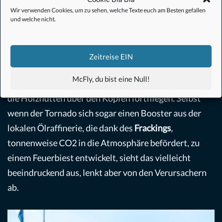
warum solche Wetterkatastrophen auch
Wir verwenden Cookies, um zu sehen, welche Texte euch am Besten gefallen
und welche nicht.
Klimakatastrophen sind
. Da donnern die
Protagonisten mit RAM-Trucks (Stellantis war
offensichtlich Sponsor) durch endlose Felder von
Zeitreise EIN
überdüngten und gesprühten
Futterpflanzen
und die
McFly, du bist eine Null!
Bewohner werden als Opfer dargestellt, wenn ihnen
die Holzhütten über den Köpfen fortfliegen. Selbst
wenn der Tornado sich sogar einen Booster aus der
lokalen Ölraffinerie, die dank des
Frackings
,
tonnenweise CO2 in die Atmosphäre befördert, zu
einem Feuerbiest entwickelt, sieht das vielleicht
beeindruckend aus, lenkt aber von den Verursachern
ab.