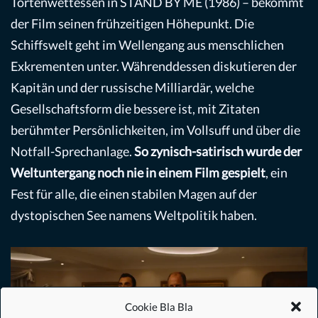
Tortenwettessen in STAND BY ME (1986) – bekommt
der Film seinen frühzeitigen Höhepunkt. Die
Schiffswelt geht im Wellengang aus menschlichen
Exkrementen unter. Währenddessen diskutieren der
Kapitän und der russische Milliardär, welche
Gesellschaftsform die bessere ist, mit Zitaten
berühmter Persönlichkeiten, im Vollsuff und über die
Notfall-Sprechanlage.
So zynisch-satirisch wurde der
Weltuntergang
noch nie
in einem Film gespielt
, ein
Fest für alle, die einen stabilen Magen auf der
dystopischen See namens Weltpolitik haben.
Cookie Bla Bla