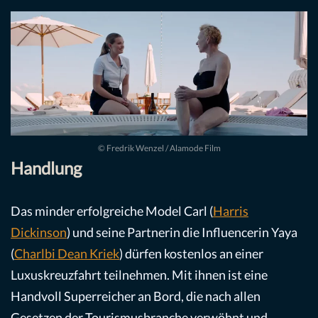
© Fredrik Wenzel / Alamode Film
Handlung
Das minder erfolgreiche Model Carl (
Harris
Dickinson
) und seine Partnerin die Influencerin Yaya
(
Charlbi Dean Kriek
) dürfen kostenlos an einer
Luxuskreuzfahrt teilnehmen. Mit ihnen ist eine
Handvoll Superreicher an Bord, die nach allen
Gesetzen der Tourismusbranche verwöhnt und