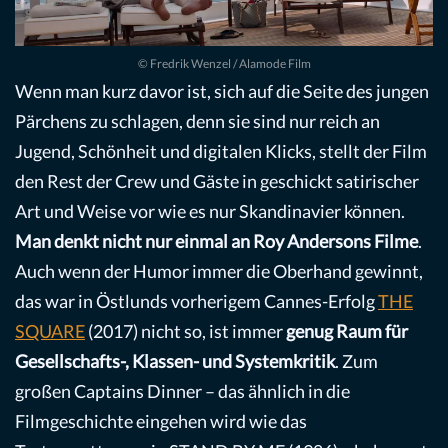
© Fredrik Wenzel / Alamode Film
Wenn man kurz davor ist, sich auf die Seite des jungen
Pärchens zu schlagen, denn sie sind nur reich an
Jugend, Schönheit und digitalen Klicks, stellt der Film
den Rest der Crew und Gäste in geschickt satirischer
Art und Weise vor wie es nur Skandinavier können.
Man denkt nicht nur einmal an Roy Andersons Filme
.
Auch wenn der Humor immer die Oberhand gewinnt,
das war in Östlunds vorherigem Cannes-Erfolg
THE
SQUARE
(2017) nicht so, ist immer
genug Raum für
Gesellschafts-, Klassen- und Systemkritik
. Zum
großen Captains Dinner – das ähnlich in die
Filmgeschichte eingehen wird wie das