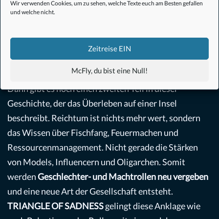
Wir verwenden Cookies, um zu sehen, welche Texte euch am Besten gefallen
und welche nicht.
© Fredrik Wenzel / Alamode Film
Zeitreise EIN
Der Rest Gesellschaft
McFly, du bist eine Null!
Dann gibt es noch einen zweiten Teil in dieser
Geschichte, der das Überleben auf einer Insel
beschreibt. Reichtum ist nichts mehr wert, sondern
das Wissen über Fischfang, Feuermachen und
Ressourcenmanagement. Nicht gerade die Stärken
von Models, Influencern und Oligarchen. Somit
werden
Geschlechter- und Machtrollen neu vergeben
und eine neue Art der Gesellschaft entsteht.
TRIANGLE OF SADNESS
gelingt diese Anklage wie