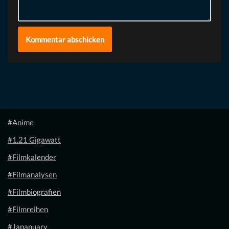
#Anime
#1.21 Gigawatt
#Filmkalender
#Filmanalysen
#Filmbiografien
#Filmreihen
#Japanuary