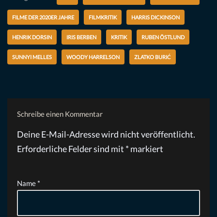
FILME DER 2020ER JAHRE
FILMKRITIK
HARRIS DICKINSON
HENRIK DORSIN
IRIS BERBEN
KRITIK
RUBEN ÖSTLUND
SUNNYI MELLES
WOODY HARRELSON
ZLATKO BURIĆ
Schreibe einen Kommentar
Deine E-Mail-Adresse wird nicht veröffentlicht.
Erforderliche Felder sind mit
*
markiert
Name
*