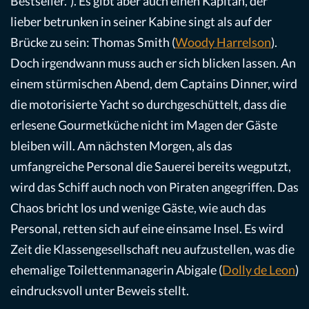
Bestseller.“). Es gibt aber auch einen Kapitän, der
lieber betrunken in seiner Kabine singt als auf der
Brücke zu sein: Thomas Smith (
Woody Harrelson
).
Doch irgendwann muss auch er sich blicken lassen. An
einem stürmischen Abend, dem Captains Dinner, wird
die motorisierte Yacht so durchgeschüttelt, dass die
erlesene Gourmetküche nicht im Magen der Gäste
bleiben will. Am nächsten Morgen, als das
umfangreiche Personal die Sauerei bereits wegputzt,
wird das Schiff auch noch von Piraten angegriffen. Das
Chaos bricht los und wenige Gäste, wie auch das
Personal, retten sich auf eine einsame Insel. Es wird
Zeit die Klassengesellschaft neu aufzustellen, was die
ehemalige Toilettenmanagerin Abigale (
Dolly de Leon
)
eindrucksvoll unter Beweis stellt.