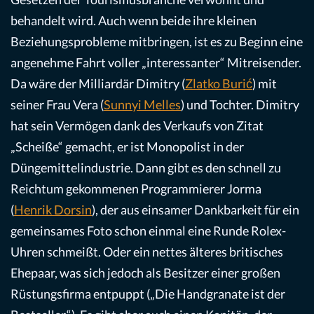
behandelt wird. Auch wenn beide ihre kleinen
Beziehungsprobleme mitbringen, ist es zu Beginn eine
angenehme Fahrt voller „interessanter“ Mitreisender.
Da wäre der Milliardär Dimitry (
Zlatko Burić
) mit
seiner Frau Vera (
Sunnyi Melles
) und Tochter. Dimitry
hat sein Vermögen dank des Verkaufs von Zitat
„Scheiße“ gemacht, er ist Monopolist in der
Düngemittelindustrie. Dann gibt es den schnell zu
Reichtum gekommenen Programmierer Jorma
(
Henrik Dorsin
), der aus einsamer Dankbarkeit für ein
gemeinsames Foto schon einmal eine Runde Rolex-
Uhren schmeißt. Oder ein nettes älteres britisches
Ehepaar, was sich jedoch als Besitzer einer großen
Rüstungsfirma entpuppt („Die Handgranate ist der