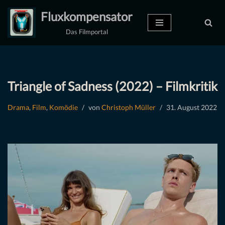
Fluxkompensator
Zum
Das Filmportal
Inhalt
springen
Triangle of Sadness (2022) – Filmkritik
Drama
,
Film
,
Komödie
von
Christoph Müller
31. August 2022