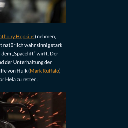
nthony Hopkins
) nehmen,
ist natürlich wahnsinnig stark
 dem „Spacelift“ wirft. Der
und der Unterhaltung der
fe von Hulk (
Mark Ruffalo
)
r Hela zu retten.