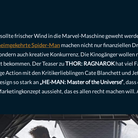
r sollte frischer Wind in die Marvel-Maschine geweht w
heimgekehrte Spider-Man
machen nicht nur finanziellen Dr
sondern auch kreative Konkurrenz. Die Kinogänger wollen 
zt bekommen. Der Teaser zu
THOR: RAGNAROK
hat viel 
e Action mit den Kritikerlieblingen Cate Blanchett und J
esign so stark an
„HE-MAN: Master of the Universe“
, das
ketingkonzept aussieht, das es allen recht machen will. Ac