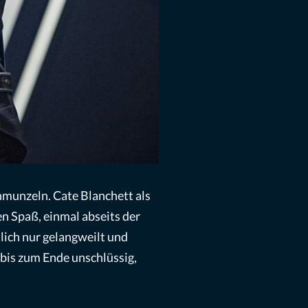
hmunzeln. Cate Blanchett als
n Spaß, einmal abseits der
lich nur gelangweilt und
h bis zum Ende unschlüssig,