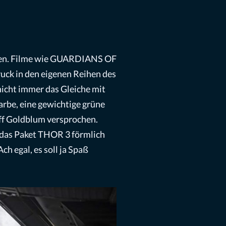
erden. Filme wie GUARDIANS OF
uck in den eigenen Reihen des
nicht immer das Gleiche mit
Farbe, eine gewichtige grüne
eff Goldblum versprochen.
s das Paket THOR 3 förmlich
h egal, es soll ja Spaß