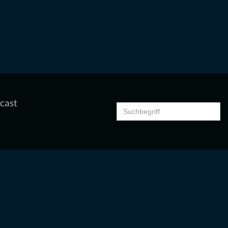
cast
Search
for: