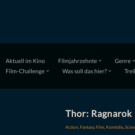
Zum
Inhalt
springen
Aktuell im Kino
Filmjahrzehnte
Genre
Film-Challenge
Was soll das hier?
Trei
Thor: Ragnarok 
Action
,
Fantasy
,
Film
,
Komödie
,
Scien