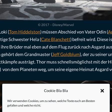
© 2017 – Disney/Marvel
Loki (
Tom Hiddelston
) müssen Abschied von Vater Odin (
A
tige Schwester Hela (
Cate Blanchett
) befreit wird. Diese 
 ihre Brüder mal eben auf dem Flug zurück nach Asgard aus
n gehört dem Grandmaster (
Jeff Goldblum
), der zu seiner 
kämpfe austrägt. Thor muss schnellsmöglichst mit der Hil
) von dem Planeten weg, um seine eigene Heimat Asgard vo
Cookie Bla Bla
Wir verwenden Cookies, um zu sehen, welche Texte euch am Besten
gefallen und welche nicht.