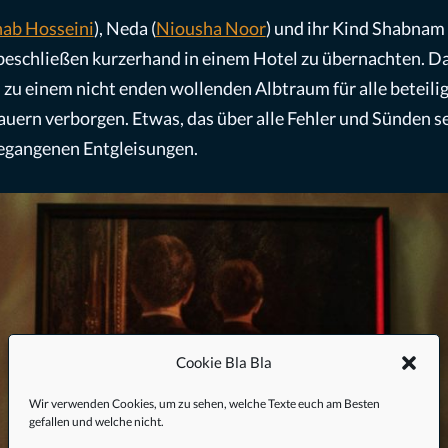
ab Hosseini
), Neda (
Niousha Noor
) und ihr Kind Shabnam
beschließen kurzerhand in einem Hotel zu übernachten. Das
 zu einem nicht enden wollenden Albtraum für alle beteil
Mauern verborgen. Etwas, das über alle Fehler und Sünden s
begangenen Entgleisungen.
Cookie Bla Bla
Wir verwenden Cookies, um zu sehen, welche Texte euch am Besten
gefallen und welche nicht.