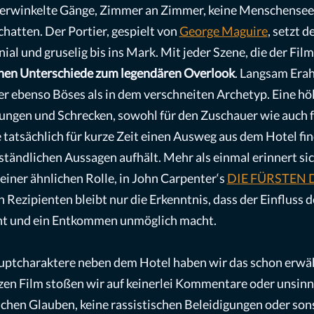
Verwinkelte Gänge, Zimmer an Zimmer, keine Menschenseel
hatten. Der Portier, gespielt von
George Maguire
, setzt 
nial und gruselig bis ins Mark. Mit jeder Szene, die der Fil
einen Unterschiede zum legendären Overlook
. Langsam Erah
er ebenso Böses als in dem verschneiten Archetyp. Eine höl
hungen und Schrecken, sowohl für den Zuschauer wie auch 
tatsächlich für kurze Zeit einen Ausweg aus dem Hotel fin
ständlichen Aussagen aufhält. Mehr als einmal erinnert s
einer ähnlichen Rolle, in John Carpenter‘s
DIE FÜRSTEN 
ezipienten bleibt nur die Erkenntnis, dass der Einfluss d
ht und ein Entkommen unmöglich macht.
uptcharaktere neben dem Hotel haben wir das schon erwäh
zen Film stoßen wir auf keinerlei Kommentare oder unsin
chen Glauben, keine rassistischen Beleidigungen oder sonst