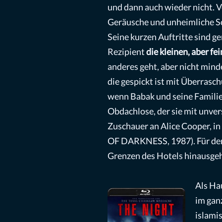
und dann auch wieder nicht. 
Geräusche und unheimliche Sc
Seine kurzen Auftritte sind ge
Rezipient
die kleinen, aber f
anderes geht, aber nicht mind
die gespickt ist mit Überrasc
wenn Babak und seine Familie 
Obdachlose, der sie mit unver
Zuschauer an Alice Cooper, in 
OF DARKNESS, 1987). Für den R
Grenzen des Hotels hinausge
Als Ha
im gan
islamis