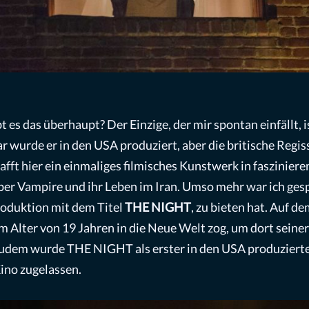
bt es das überhaupt? Der Einzige, der mir spontan einfäll
urde er in den USA produziert, aber die britische Regiss
fft hier ein einmaliges filmisches Kunstwerk in faszinie
er Vampire und ihr Leben im Iran. Umso mehr war ich gesp
roduktion mit dem Titel
THE NIGHT
, zu bieten hat. Auf d
im Alter von 19 Jahren in die Neue Welt zog, um dort seine
dem wurde THE NIGHT als erster in den USA produzierter 
Kino zugelassen.