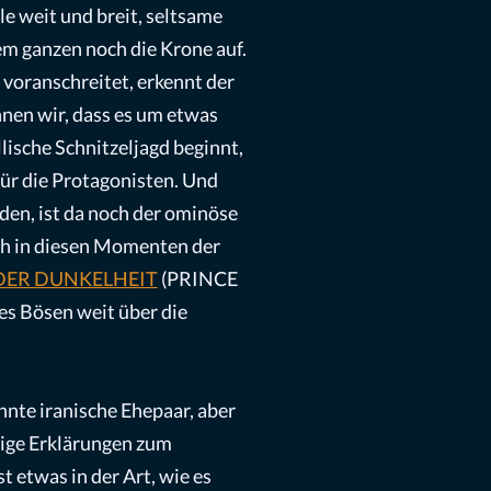
e weit und breit, seltsame
dem ganzen noch die Krone auf.
m voranschreitet, erkennt der
nen wir, dass es um etwas
lische Schnitzeljagd beginnt,
für die Protagonisten. Und
den, ist da noch der ominöse
ich in diesen Momenten der
DER DUNKELHEIT
(PRINCE
es Bösen weit über die
nte iranische Ehepaar, aber
nige Erklärungen zum
 etwas in der Art, wie es