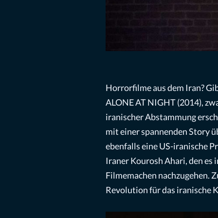
Horrorfilme aus dem Iran? Gi
ALONE AT NIGHT (2014), zwar w
iranischer Abstammung erscha
mit einer spannenden Story üb
ebenfalls eine US-iranische P
Iraner Kourosh Ahari, den es 
Filmemachen nachzugehen. Zu
Revolution für das iranische 