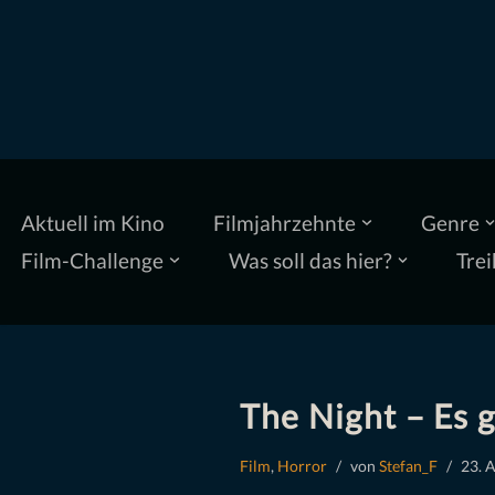
Zum
Inhalt
springen
Aktuell im Kino
Filmjahrzehnte
Genre
Film-Challenge
Was soll das hier?
Trei
The Night – Es g
Film
,
Horror
von
Stefan_F
23. 