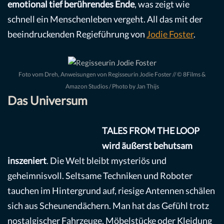
emotional
tief
berührendes Ende
, was zeigt wie
schnell ein Menschenleben vergeht. All das mit der
beeindruckenden Regieführung von
Jodie Foster
.
Foto vom Dreh, Anweisungen von Regisseurin Jodie Foster // © 8Films &
Amazon Studios / Photo by Jan Thijs
Das Universum
TALES FROM THE LOOP
wird äußerst behutsam
inszeniert
. Die Welt bleibt mysteriös und
geheimnisvoll. Seltsame Techniken und Roboter
tauchen im Hintergrund auf, riesige Antennen schälen
sich aus Scheunendächern. Man hat das Gefühl trotz
nostalgischer Fahrzeuge, Möbelstücke oder Kleidung