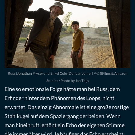
Russ (Jonathan Pryce) und Enkel Cole (Duncan Joiner) // © 8Films & Amazon
Studios / Photo by Jan Thijs
Eine so emotionale Folge hätte man bei Russ, dem
Erfinder hinter dem Phänomen des Loops, nicht
erwartet. Das einzig Abnormale ist eine große rostige
Stahlkugel auf dem Spaziergang der beiden. Wenn
man hineinruft, ertönt ein Echo der eigenen Stimme,
die immer älter wird. Je häufiger das Echo erscheint,