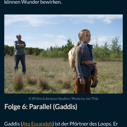
können Wunder bewirken.
© 8Films & Amazon Studios / Photo by Jan Thijs
Folge 6: Parallel (Gaddis)
Gaddis (
Ato Essandoh
) ist der Pförtner des Loops. Er