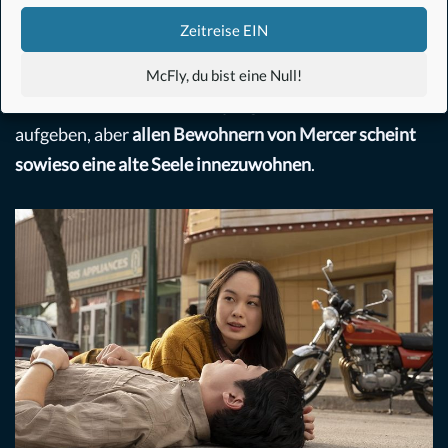
Schwächen. In dieser Geschichte kann man
den
Zeitreise EIN
Verlauf einer Beziehung bzw. Ehe
sehen, die am
Festhalten eigener Verhaltensmuster zerbricht. Ein
McFly, du bist eine Null!
bisschen schade, dass zwei junge Menschen so früh
aufgeben, aber
allen Bewohnern von Mercer scheint
sowieso eine alte Seele innezuwohnen
.