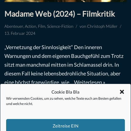
Madame Web (2024) – Filmkritik
Abenteuer
,
Action
,
Film
,
Science-Fiction
von
Christoph Müller
13. Februar 2024
„Vernetzung der Sinnlosigkeit“ Den inneren
Warnungen und dem eigenen Bauchgefühl zum Trotz
sitzt man manchmal mitten im Schlamassel drin. In
diesem Fall keine lebensbedrohliche Situation, aber
eine höchst fragwürdige, wie…
Weiterlesen »
Cookie Bla Bla
Wir verwenden Cookies, um zu sehen, welche Texte euch am Besten gefallen
und welche nicht.
Zeitreise EIN