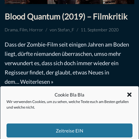
Blood Quantum (2019) – Filmkritik
Drama
,
Film
,
Horror
von
Stefan_F
11. September 2020
Dass der Zombie-Film seit einigen Jahren am Boden
liegt, dürfte niemanden überraschen, umso mehr
verwundert es, dass sich doch immer wieder ein
Regisseur findet, der glaubt, etwas Neues in
dem…
Weiterlesen »
Cookie Bla Bla
Wir verwenden Cookies, um zu sehen, welche Texte euch am Besten gefallen
und welche nicht.
Zeitreise EIN
#Anime