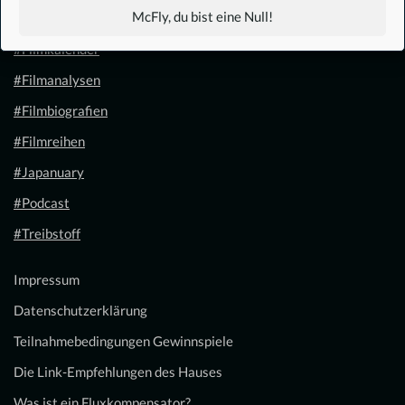
McFly, du bist eine Null!
#1.21 Gigawatt
#Filmkalender
#Filmanalysen
#Filmbiografien
#Filmreihen
#Japanuary
#Podcast
#Treibstoff
Impressum
Datenschutzerklärung
Teilnahmebedingungen Gewinnspiele
Die Link-Empfehlungen des Hauses
Was ist ein Fluxkompensator?