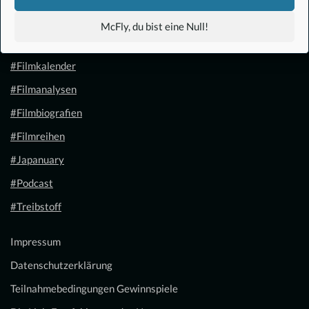
#Anime
McFly, du bist eine Null!
#1.21 Gigawatt
#Filmkalender
#Filmanalysen
#Filmbiografien
#Filmreihen
#Japanuary
#Podcast
#Treibstoff
Impressum
Datenschutzerklärung
Teilnahmebedingungen Gewinnspiele