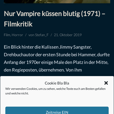
Nur Vampire küssen blutig (1971) –
Filmkritik
Film
,
Horror
von
Stefan_F
21. Oktober 2019
Ein Blick hinter die Kulissen Jimmy Sangster,
Drehbuchautor der ersten Stunde bei Hammer, durfte
Anfang der 1970er einige Male den Platz in der Mitte,
den Regieposten, übernehmen. Von ihm
stammten…
Weiterlesen »
Cookie Bla Bla
Wir verwenden Cookies, um zu sehen, welche Texte euch am Besten gefallen
und welche nicht.
Zeitreise EIN