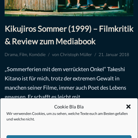
Kikujiros Sommer (1999) – Filmkritik
& Review zum Mediabook
Drama
,
Film
,
Komödie
von
Christoph Müller
21. Januar 2018
„Sommerferien mit dem verrückten Onkel“ Takeshi
Kitano ist für mich, trotz der extremen Gewalt in
manchen seiner Filme, immer auch Poet des Lebens
gewesen. Er schafft es leicht mit
einfachen…
Weiterlesen »
Cookie Bla Bla
Wir verwenden Cookies, um zu sehen, welche Texte euch am Besten gefallen
und welche nicht.