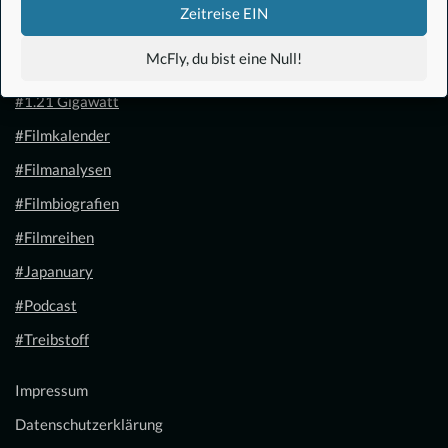
Zeitreise EIN
McFly, du bist eine Null!
#Anime
#1.21 Gigawatt
#Filmkalender
#Filmanalysen
#Filmbiografien
#Filmreihen
#Japanuary
#Podcast
#Treibstoff
Impressum
Datenschutzerklärung