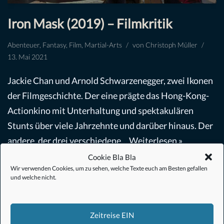
Iron Mask (2019) – Filmkritik
Abenteuer
,
Fantasy
,
Film
,
Martial-Arts
von
Christoph Müller
13. Mai 2021
Jackie Chan und Arnold Schwarzenegger, zwei Ikonen
der Filmgeschichte. Der eine prägte das Hong-Kong-
Actionkino mit Unterhaltung und spektakulären
Stunts über viele Jahrzehnte und darüber hinaus. Der
andere, der drei verschiedene…
Weiterlesen »
Cookie Bla Bla
Wir verwenden Cookies, um zu sehen, welche Texte euch am Besten gefallen
und welche nicht.
Zeitreise EIN