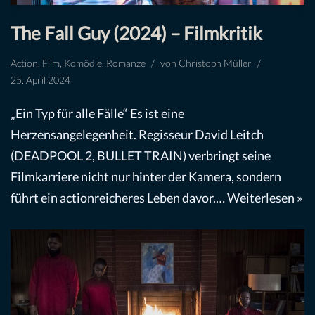
The Fall Guy (2024) – Filmkritik
Action
,
Film
,
Komödie
,
Romanze
von
Christoph Müller
25. April 2024
„Ein Typ für alle Fälle“ Es ist eine
Herzensangelegenheit. Regisseur David Leitch
(DEADPOOL 2, BULLET TRAIN) verbringt seine
Filmkarriere nicht nur hinter der Kamera, sondern
führt ein actionreicheres Leben davor.…
Weiterlesen »