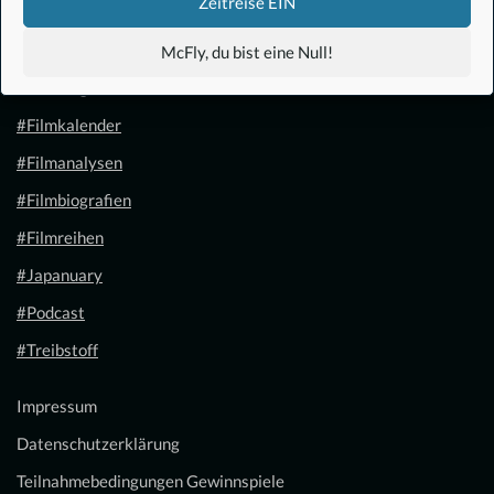
Zeitreise EIN
#Anime
McFly, du bist eine Null!
#1.21 Gigawatt
#Filmkalender
#Filmanalysen
#Filmbiografien
#Filmreihen
#Japanuary
#Podcast
#Treibstoff
Impressum
Datenschutzerklärung
Teilnahmebedingungen Gewinnspiele