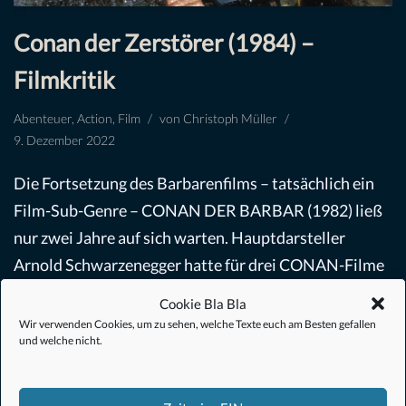
Conan der Zerstörer (1984) –
Filmkritik
Abenteuer
,
Action
,
Film
von
Christoph Müller
9. Dezember 2022
Die Fortsetzung des Barbarenfilms – tatsächlich ein
Film-Sub-Genre – CONAN DER BARBAR (1982) ließ
nur zwei Jahre auf sich warten. Hauptdarsteller
Arnold Schwarzenegger hatte für drei CONAN-Filme
einen Vertrag und…
Weiterlesen »
Cookie Bla Bla
Wir verwenden Cookies, um zu sehen, welche Texte euch am Besten gefallen
und welche nicht.