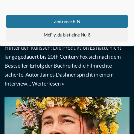
Maze Runner – Die Auserwählten im
Labyrinth (2014)
Zeitreise EIN
Abenteuer
,
Action
,
Film
von
Christoph Müller
15. Februar 2021
McFly, du bist eine Null!
Hinter den Kulissen: Die Produktion Es hatte nicht
lange gedauert bis 20th Century Fox sich nach dem
Bestseller-Erfolg der Buchreihe die Filmrechte
sicherte. Autor James Dashner spricht in einem
Interview…
Weiterlesen »