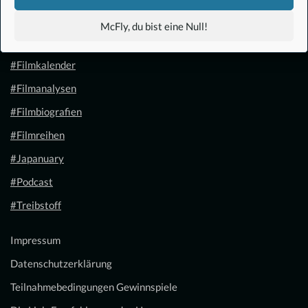
#Anime
McFly, du bist eine Null!
#1.21 Gigawatt
#Filmkalender
#Filmanalysen
#Filmbiografien
#Filmreihen
#Japanuary
#Podcast
#Treibstoff
Impressum
Datenschutzerklärung
Teilnahmebedingungen Gewinnspiele