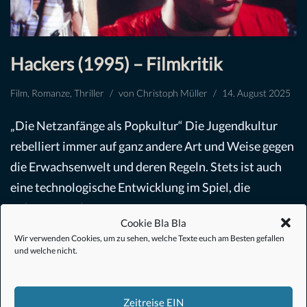
Hackers (1995) – Filmkritik
Film
,
Romanze
,
Thriller
von
Christoph Müller
14. August 2025
„Die Netzanfänge als Popkultur“ Die Jugendkultur
rebelliert immer auf ganz andere Art und Weise gegen
die Erwachsenwelt und deren Regeln. Stets ist auch
eine technologische Entwicklung im Spiel, die
sich…
Weiterlesen »
Cookie Bla Bla
Wir verwenden Cookies, um zu sehen, welche Texte euch am Besten gefallen
und welche nicht.
Zeitreise EIN