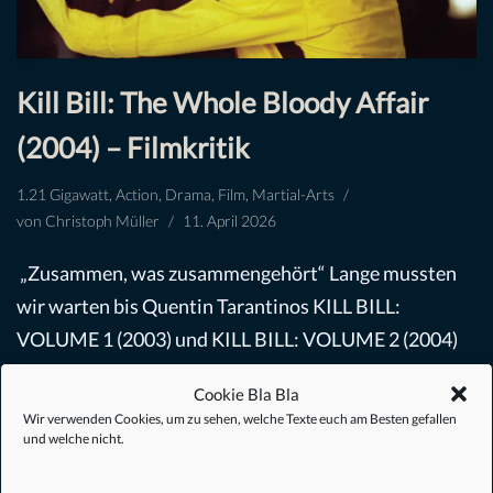
Kill Bill: The Whole Bloody Affair
(2004) – Filmkritik
1.21 Gigawatt
,
Action
,
Drama
,
Film
,
Martial-Arts
von
Christoph Müller
11. April 2026
„Zusammen, was zusammengehört“ Lange mussten
wir warten bis Quentin Tarantinos KILL BILL:
VOLUME 1 (2003) und KILL BILL: VOLUME 2 (2004)
als ein Gesamtfilm ins Kino kommen wird –
Cookie Bla Bla
wie…
Weiterlesen »
Wir verwenden Cookies, um zu sehen, welche Texte euch am Besten gefallen
und welche nicht.