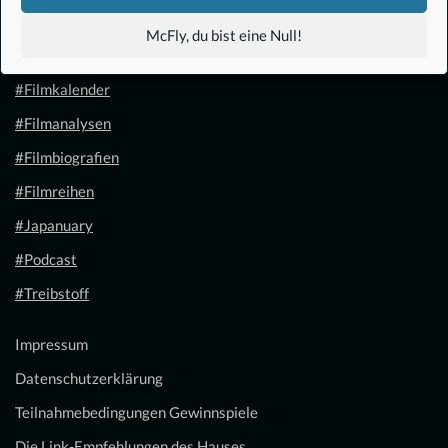
#Anime
McFly, du bist eine Null!
#1.21 Gigawatt
#Filmkalender
#Filmanalysen
#Filmbiografien
#Filmreihen
#Japanuary
#Podcast
#Treibstoff
Impressum
Datenschutzerklärung
Teilnahmebedingungen Gewinnspiele
Die Link-Empfehlungen des Hauses