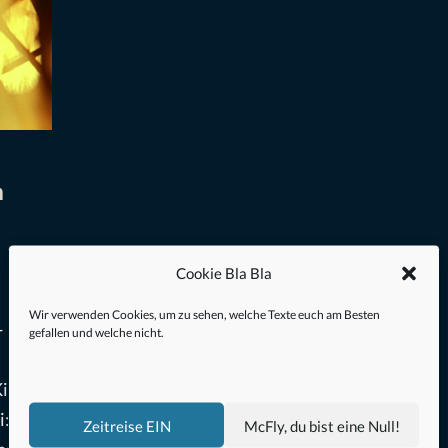
m
Cookie Bla Bla
Wir verwenden Cookies, um zu sehen, welche Texte euch am Besten
-
gefallen und welche nicht.
Kino
i:
Zeitreise EIN
McFly, du bist eine Null!