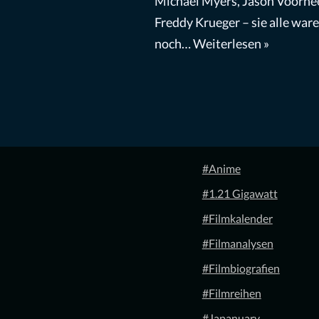
Michael Myers, Jason Voorhe
Freddy Krueger – sie alle war
noch…
Weiterlesen »
#Anime
#1.21 Gigawatt
#Filmkalender
#Filmanalysen
#Filmbiografien
#Filmreihen
#Japanuary