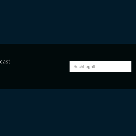
cast
Search
for: