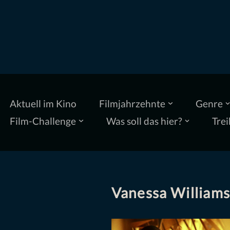
Zum
Inhalt
springen
Aktuell im Kino
Filmjahrzehnte
Genre
Film-Challenge
Was soll das hier?
Trei
Vanessa William