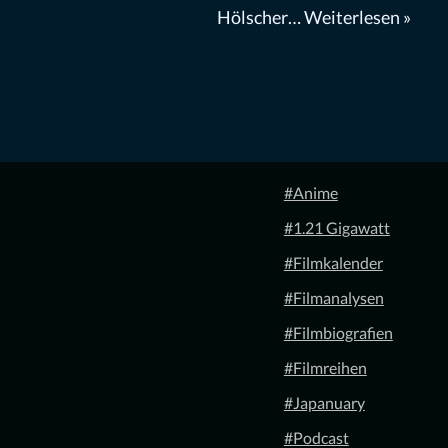
Hölscher…
Weiterlesen »
#Anime
#1.21 Gigawatt
#Filmkalender
#Filmanalysen
#Filmbiografien
#Filmreihen
#Japanuary
#Podcast