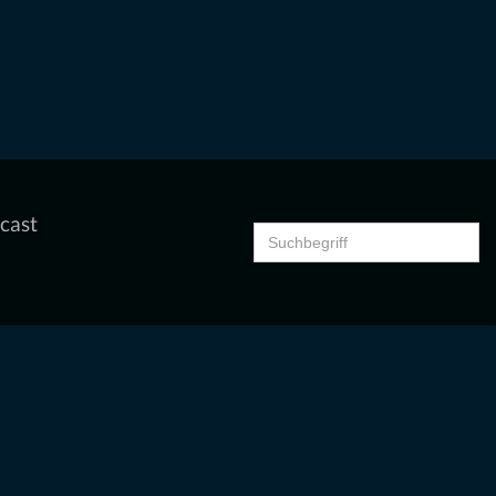
cast
Search
for: