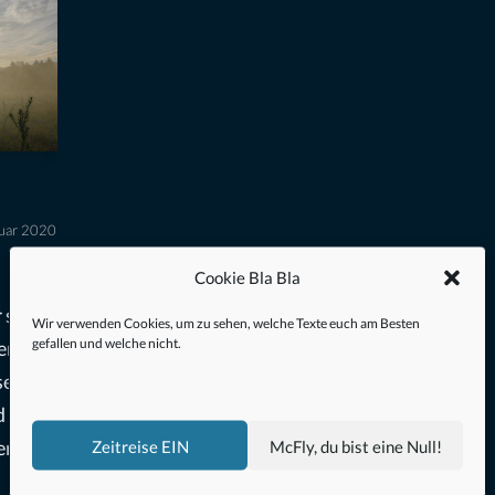
ruar 2020
Cookie Bla Bla
 sein
Wir verwenden Cookies, um zu sehen, welche Texte euch am Besten
gefallen und welche nicht.
ent
sen
d
Zeitreise EIN
McFly, du bist eine Null!
erste