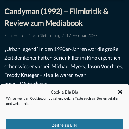
Candyman (1992) – Filmkritik &
Review zum Mediabook
Film
,
Horror
von
Stefan Jung
17. Februar 2020
„Urban legend“ In den 1990er-Jahren war die große
Zeit der ikonenhaften Serienkiller im Kino eigentlich
schon wieder vorbei: Michael Myers, Jason Voorhees,
Freddy Krueger – sie alle waren zwar
noch…
Weiterlesen »
Cookie Bla Bla
Wir verwenden Cookies, um zu sehen, welche Texte euch am Besten gefallen
und welche nicht.
Zeitreise EIN