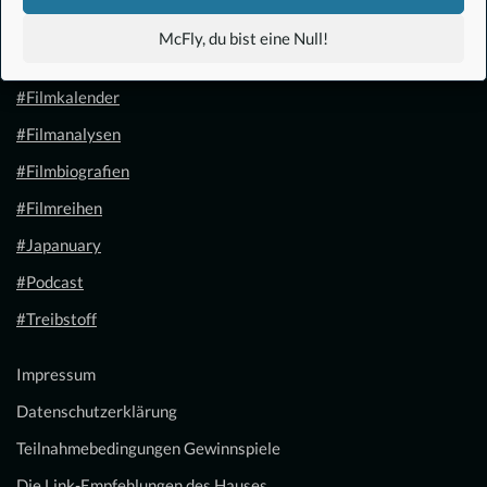
#Anime
McFly, du bist eine Null!
#1.21 Gigawatt
#Filmkalender
#Filmanalysen
#Filmbiografien
#Filmreihen
#Japanuary
#Podcast
#Treibstoff
Impressum
Datenschutzerklärung
Teilnahmebedingungen Gewinnspiele
Die Link-Empfehlungen des Hauses