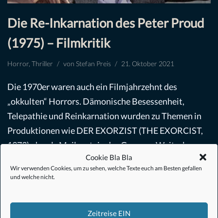
Die Re-Inkarnation des Peter Proud
(1975) – Filmkritik
Horror
,
Thriller
von
Stefan Preis
21. Oktober 2021
Die 1970er waren auch ein Filmjahrzehnt des
„okkulten“ Horrors. Dämonische Besessenheit,
Telepathie und Reinkarnation wurden zu Themen in
Produktionen wie DER EXORZIST (THE EXORCIST,
1973), der als Meilenstein des Genres…
Weiterlesen »
Cookie Bla Bla
Wir verwenden Cookies, um zu sehen, welche Texte euch am Besten gefallen
und welche nicht.
Zeitreise EIN