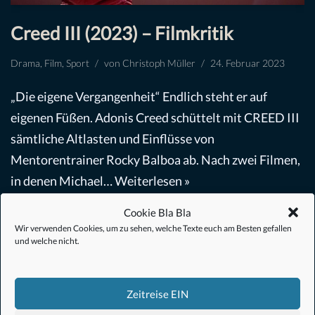
Creed III (2023) – Filmkritik
Drama
,
Film
,
Sport
von
Christoph Müller
24. Februar 2023
„Die eigene Vergangenheit“ Endlich steht er auf
eigenen Füßen. Adonis Creed schüttelt mit CREED III
sämtliche Altlasten und Einflüsse von
Mentorentrainer Rocky Balboa ab. Nach zwei Filmen,
in denen Michael…
Weiterlesen »
Cookie Bla Bla
Wir verwenden Cookies, um zu sehen, welche Texte euch am Besten gefallen
und welche nicht.
Zeitreise EIN
#Anime