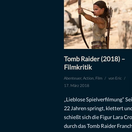
Tomb Raider (2018) –
Filmkritik
Abenteuer
,
Action
,
Film
von
Eric
17. März 2018
„Lieblose Spielverfilmung“ Se
22 Jahren springt, klettert un
schießt sich die Figur Lara Cro
durch das Tomb Raider Franch