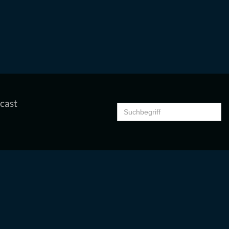
cast
Search
for: