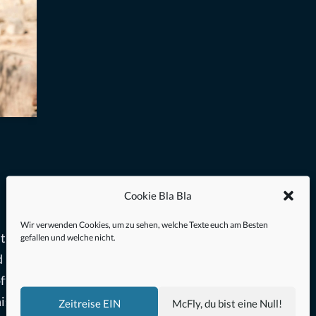
Cookie Bla Bla
Wir verwenden Cookies, um zu sehen, welche Texte euch am Besten
it nun
gefallen und welche nicht.
d
ft
ise
Zeitreise EIN
McFly, du bist eine Null!