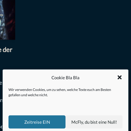
 der
Cookie Bla Bla
gendäre
Wir verwenden Cookies, um zu sehen, welche Texte euch am Besten
gefallen und welche nicht.
en
Zeitreise EIN
McFly, du bist eine Null!
erie,