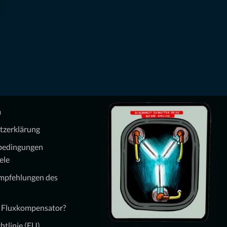
m
tzerklärung
bedingungen
ele
Empfehlungen des
n Fluxkompensator?
htlinie (EU)