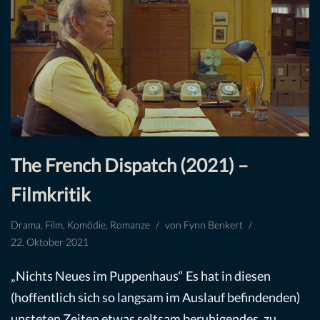
The French Dispatch (2021) –
Filmkritik
Drama
,
Film
,
Komödie
,
Romanze
von
Fynn Benkert
22. Oktober 2021
„Nichts Neues im Puppenhaus“ Es hat in diesen
(hoffentlich sich so langsam im Auslauf befindenden)
unsteten Zeiten etwas seltsam beruhigendes, zu