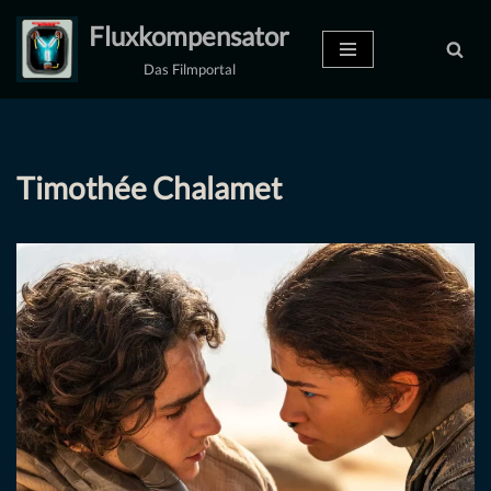
Fluxkompensator
Zum
Das Filmportal
Inhalt
springen
Timothée Chalamet