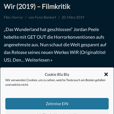
Wir (2019) – Filmkritik
Film
,
Horror
von
Fynn Benkert
20. März 2019
„Das Wunderland hat geschlossen“ Jordan Peele
hebelte mit GET OUT die Horrorkonventionen aufs
angenehmste aus. Nun schaut die Welt gespannt auf
das Release seines neuen Werkes WIR (Originaltitel
US). Den…
Weiterlesen »
Cookie Bla Bla
Wir verwenden Cookies, um zu sehen, welche Texte euch am Besten gefallen
und welche nicht.
#Anime
Zeitreise EIN
#1.21 Gigawatt