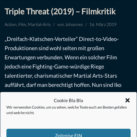
Triple Threat (2019) – Filmkritik
Action
,
Film
,
Martial-Arts
von
Johannes
16. März 2019
„Dreifach-Klatschen-Verteiler“ Direct-to-Video-
Produktionen sind wohl selten mit großen
Erwartungen verbunden. Wenn ein solcher Film
jedoch eine Fighting-Game-würdige Riege
talentierter, charismatischer Martial Arts-Stars
auffährt, darf man berechtigt hoffen. Nun sind Iko
Uwais…
Weiterlesen »
Cookie Bla Bla
Wir verwenden Cookies, um zu sehen, welche Texte euch am Besten gefallen
und welche nicht.
Zeitreise EIN