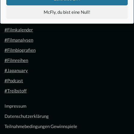
#Anime
McFly, du bist eine Null!
#1.21 Gigawatt
#Filmkalender
#Filmanalysen
#Filmbiografien
#Filmreihen
#Japanuary
#Podcast
#Treibstoff
Impressum
Datenschutzerklärung
Teilnahmebedingungen Gewinnspiele