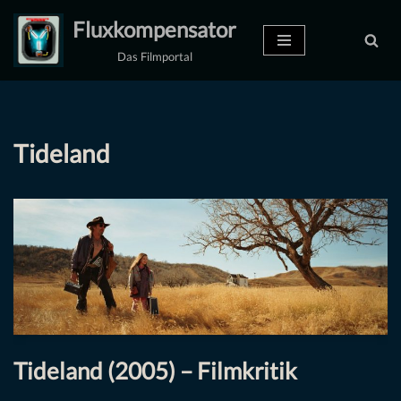
Fluxkompensator
Zum
Das Filmportal
Inhalt
springen
Tideland
Tideland (2005) – Filmkritik