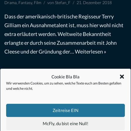
Drama
,
Fantasy
,
Film
von
Stefan_F
21. Dezember 2018
Dass der amerikanisch-britische Regisseur Terry
Gilliam ein Ausnahmetalent ist, muss hier wohl nicht
extra erläutert werden. Weltweite Bekanntheit
erlangte er durch seine Zusammenarbeit mit John
Cleese und der Gründung der…
Weiterlesen »
Cookie Bla Bla
Wir verwenden Cookies, um zu sehen, welche Texte euch am Besten gefallen
und welche nicht.
#Anime
Zeitreise EIN
#1.21 Gigawatt
#Filmkalender
McFly, du bist eine Null!