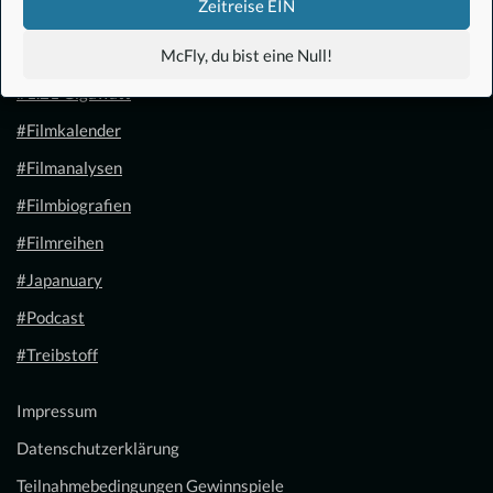
Zeitreise EIN
McFly, du bist eine Null!
#Anime
#1.21 Gigawatt
#Filmkalender
#Filmanalysen
#Filmbiografien
#Filmreihen
#Japanuary
#Podcast
#Treibstoff
Impressum
Datenschutzerklärung
Teilnahmebedingungen Gewinnspiele