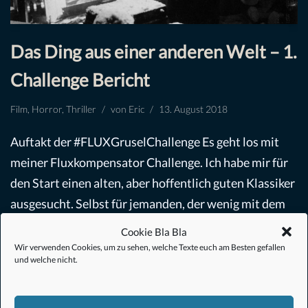
Das Ding aus einer anderen Welt – 1.
Challenge Bericht
Film
,
Horror
,
Thriller
von
Eric
13. August 2018
Auftakt der #FLUXGruselChallenge Es geht los mit
meiner Fluxkompensator Challenge. Ich habe mir für
den Start einen alten, aber hoffentlich guten Klassiker
ausgesucht. Selbst für jemanden, der wenig mit dem
Horrorgenre…
Weiterlesen »
Cookie Bla Bla
Wir verwenden Cookies, um zu sehen, welche Texte euch am Besten gefallen
und welche nicht.