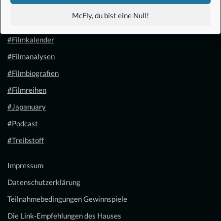
#Anime
McFly, du bist eine Null!
#1.21 Gigawatt
#Filmkalender
#Filmanalysen
#Filmbiografien
#Filmreihen
#Japanuary
#Podcast
#Treibstoff
Impressum
Datenschutzerklärung
Teilnahmebedingungen Gewinnspiele
Die Link-Empfehlungen des Hauses