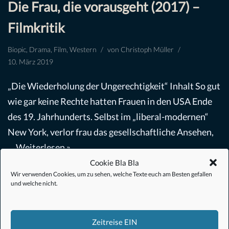
Die Frau, die vorausgeht (2017) –
Filmkritik
Biopic
,
Drama
,
Film
,
Western
von
Christoph Müller
10. März 2019
„Die Wiederholung der Ungerechtigkeit“ Inhalt So gut
wie gar keine Rechte hatten Frauen in den USA Ende
des 19. Jahrhunderts. Selbst im „liberal-modernen“
New York, verlor frau das gesellschaftliche Ansehen,
…
Weiterlesen »
Cookie Bla Bla
Wir verwenden Cookies, um zu sehen, welche Texte euch am Besten gefallen
und welche nicht.
Zeitreise EIN