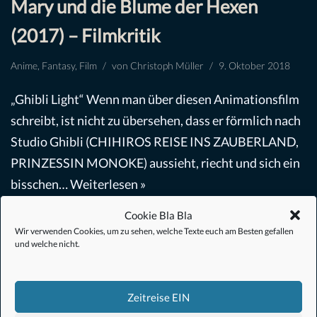
Mary und die Blume der Hexen
(2017) – Filmkritik
Anime
,
Fantasy
,
Film
von
Christoph Müller
9. Oktober 2018
„Ghibli Light“ Wenn man über diesen Animationsfilm
schreibt, ist nicht zu übersehen, dass er förmlich nach
Studio Ghibli (CHIHIROS REISE INS ZAUBERLAND,
PRINZESSIN MONOKE) aussieht, riecht und sich ein
bisschen…
Weiterlesen »
Cookie Bla Bla
Wir verwenden Cookies, um zu sehen, welche Texte euch am Besten gefallen
und welche nicht.
Zeitreise EIN
#Anime