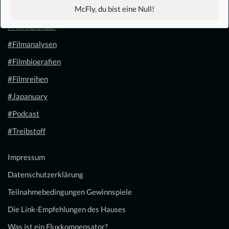
McFly, du bist eine Null!
#1.21 Gigawatt
#Filmkalender
#Filmanalysen
#Filmbiografien
#Filmreihen
#Japanuary
#Podcast
#Treibstoff
Impressum
Datenschutzerklärung
Teilnahmebedingungen Gewinnspiele
Die Link-Empfehlungen des Hauses
Was ist ein Fluxkompensator?