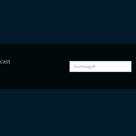
cast
Search
for: