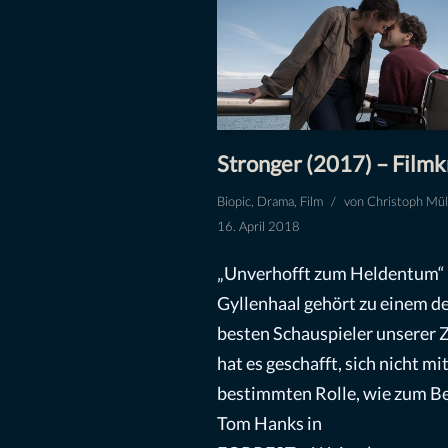
Stronger (2017) – Filmk
Biopic
,
Drama
,
Film
von
Christoph Mül
16. April 2018
„Unverhofft zum Heldentum“ 
Gyllenhaal gehört zu einem d
besten Schauspieler unserer Z
hat es geschafft, sich nicht mi
bestimmten Rolle, wie zum Be
Tom Hanks in