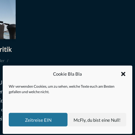
ritik
ler
Cookie Bla Bla
Jake
Wir verwenden Cookies, um zu sehen, welche Texte euch am Besten
er
gefallen und welche nicht.
eit. Er
t einer
ispiel
Zeitreise EIN
McFly, du bist eine Null!