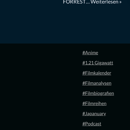
FORREST…
Weiterlesen »
#Anime
#1.21 Gigawatt
#Filmkalender
#Filmanalysen
#Filmbiografien
#Filmreihen
#Japanuary
#Podcast