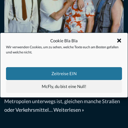
Cookie Bla Bla
Wir verwenden Cookies, um zu sehen, welche Texte euch am Besten gefallen
Das Traum-Team (1989) – Filmkritik
und welche nicht.
Film
,
Komödie
von
Christoph Müller
9. August 2020
Zeitreise EIN
Großstädte sind voll von Verrückten: Nervöse Ticks,
Gespräche mit sich selbst oder ein ausgestopfter
McFly, du bist eine Null!
Papagei auf den Schultern. Wenn man in den
Metropolen unterwegs ist, gleichen manche Straßen
oder Verkehrsmittel…
Weiterlesen »