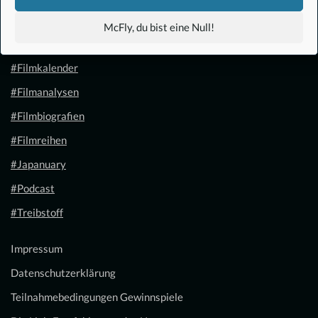
#Anime
McFly, du bist eine Null!
#1.21 Gigawatt
#Filmkalender
#Filmanalysen
#Filmbiografien
#Filmreihen
#Japanuary
#Podcast
#Treibstoff
Impressum
Datenschutzerklärung
Teilnahmebedingungen Gewinnspiele