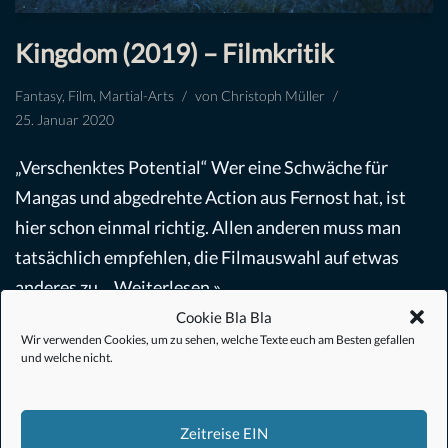
Kingdom (2019) – Filmkritik
Fantasy
,
Film
,
Martial-Arts
von
Christoph Müller
25. Januar 2020
„Verschenktes Potential“ Wer eine Schwäche für
Mangas und abgedrehte Action aus Fernost hat, ist
hier schon einmal richtig. Allen anderen muss man
tatsächlich empfehlen, die Filmauswahl auf etwas
anderes zu…
Weiterlesen »
Cookie Bla Bla
Wir verwenden Cookies, um zu sehen, welche Texte euch am Besten gefallen
und welche nicht.
Zeitreise EIN