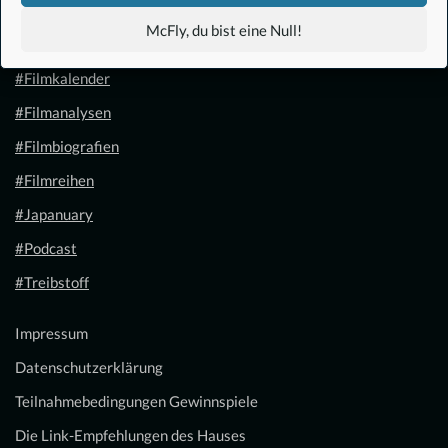
#Anime
McFly, du bist eine Null!
#1.21 Gigawatt
#Filmkalender
#Filmanalysen
#Filmbiografien
#Filmreihen
#Japanuary
#Podcast
#Treibstoff
Impressum
Datenschutzerklärung
Teilnahmebedingungen Gewinnspiele
Die Link-Empfehlungen des Hauses