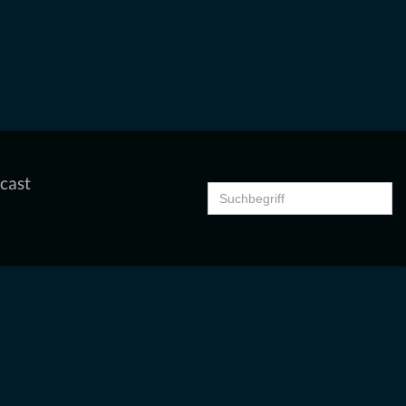
cast
Search
for: