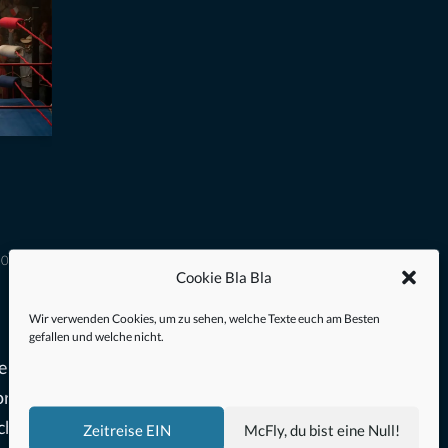
2023
Cookie Bla Bla
Wir verwenden Cookies, um zu sehen, welche Texte euch am Besten
gefallen und welche nicht.
en die
normen
ch gut
Zeitreise EIN
McFly, du bist eine Null!