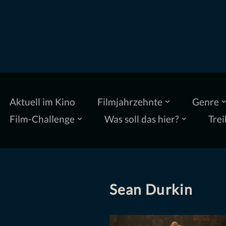
Zum
Inhalt
springen
Aktuell im Kino
Filmjahrzehnte
Genre
Film-Challenge
Was soll das hier?
Trei
Sean Durkin