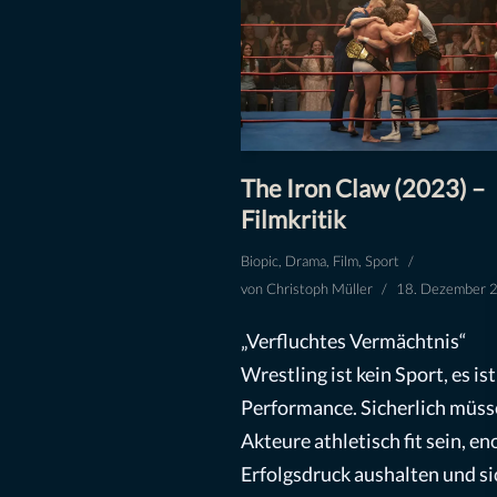
The Iron Claw (2023) –
Filmkritik
Biopic
,
Drama
,
Film
,
Sport
von
Christoph Müller
18. Dezember 
„Verfluchtes Vermächtnis“
Wrestling ist kein Sport, es ist
Performance. Sicherlich müss
Akteure athletisch fit sein, e
Erfolgsdruck aushalten und si