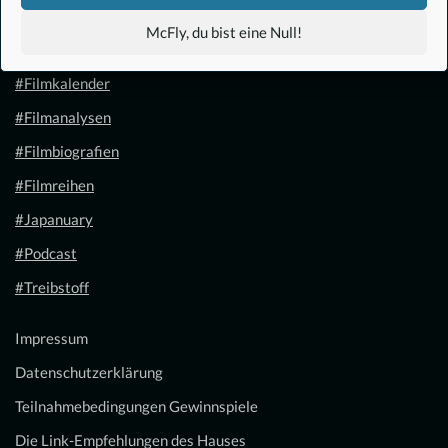
#Anime
McFly, du bist eine Null!
#1.21 Gigawatt
#Filmkalender
#Filmanalysen
#Filmbiografien
#Filmreihen
#Japanuary
#Podcast
#Treibstoff
Impressum
Datenschutzerklärung
Teilnahmebedingungen Gewinnspiele
Die Link-Empfehlungen des Hauses