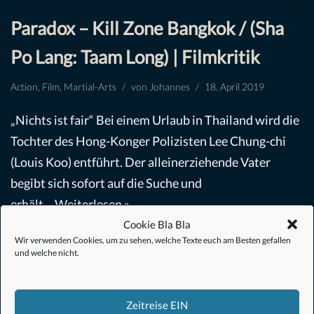
Paradox – Kill Zone Bangkok / (Sha
Po Lang: Taam Long) | Filmkritik
Action
,
Film
,
Martial-Arts
von
Johannes
18. April 2019
„Nichts ist fair“ Bei einem Urlaub in Thailand wird die
Tochter des Hong-Konger Polizisten Lee Chung-chi
(Louis Koo) entführt. Der alleinerziehende Vater
begibt sich sofort auf die Suche und
erhält…
Weiterlesen »
Cookie Bla Bla
Wir verwenden Cookies, um zu sehen, welche Texte euch am Besten gefallen
und welche nicht.
Zeitreise EIN