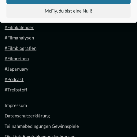
#Anime
McFly, du bist eine Null!
#1.21 Gigawatt
#Filmkalender
#Filmanalysen
#Filmbiografien
#Filmreihen
#Japanuary
#Podcast
#Treibstoff
Impressum
Datenschutzerklärung
Teilnahmebedingungen Gewinnspiele
Die Link-Empfehlungen des Hauses