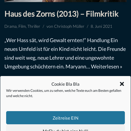
Haus des Zorns (2013) – Filmkritik
Drama
,
Film
,
Thriller
von
Christoph Müller
8. Juni 2021
„Wer Hass sät, wird Gewalt ernten!“ Handlung Ein
neues Umfeld ist für ein Kind nicht leicht. Die Freunde
sind weit weg, neue Lehrer und eine ungewohnte
Umgebung schüchtern ein. Maryann…
Weiterlesen »
Cookie Bla Bla
Wir verwenden Cookies, um zu sehen, welche Texte euch am Besten gefallen
und welche nicht.
#Anime
Zeitreise EIN
#1.21 Gigawatt
McFly, du bist eine Null!