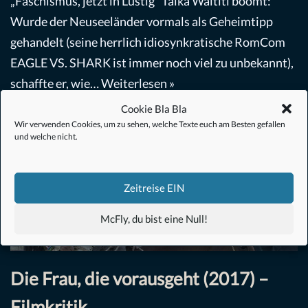
„Faschismus, jetzt in Lustig“ Taika Waititi boomt:
Wurde der Neuseeländer vormals als Geheimtipp
gehandelt (seine herrlich idiosynkratische RomCom
EAGLE VS. SHARK ist immer noch viel zu unbekannt),
schaffte er, wie…
Weiterlesen »
Cookie Bla Bla
Wir verwenden Cookies, um zu sehen, welche Texte euch am Besten gefallen
und welche nicht.
Zeitreise EIN
McFly, du bist eine Null!
Die Frau, die vorausgeht (2017) –
Filmkritik