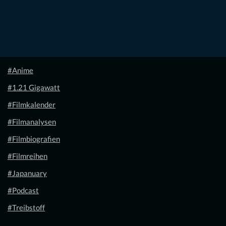
#Anime
#1.21 Gigawatt
#Filmkalender
#Filmanalysen
#Filmbiografien
#Filmreihen
#Japanuary
#Podcast
#Treibstoff