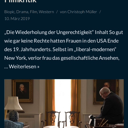
Biopic
,
Drama
,
Film
,
Western
von
Christoph Müller
10. März 2019
„Die Wiederholung der Ungerechtigkeit“ Inhalt So gut
wie gar keine Rechte hatten Frauen in den USA Ende
des 19. Jahrhunderts. Selbst im „liberal-modernen“
New York, verlor frau das gesellschaftliche Ansehen,
…
Weiterlesen »