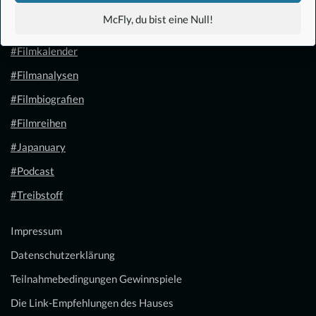
#Anime
McFly, du bist eine Null!
#1.21 Gigawatt
#Filmkalender
#Filmanalysen
#Filmbiografien
#Filmreihen
#Japanuary
#Podcast
#Treibstoff
Impressum
Datenschutzerklärung
Teilnahmebedingungen Gewinnspiele
Die Link-Empfehlungen des Hauses