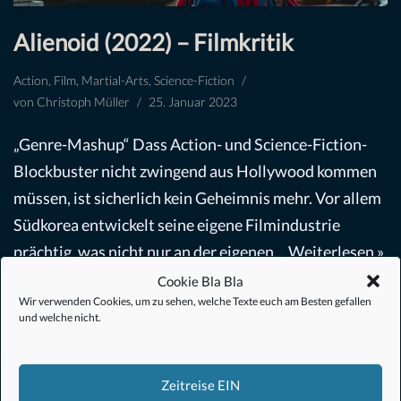
Alienoid (2022) – Filmkritik
Action
,
Film
,
Martial-Arts
,
Science-Fiction
von
Christoph Müller
25. Januar 2023
„Genre-Mashup“ Dass Action- und Science-Fiction-
Blockbuster nicht zwingend aus Hollywood kommen
müssen, ist sicherlich kein Geheimnis mehr. Vor allem
Südkorea entwickelt seine eigene Filmindustrie
prächtig, was nicht nur an der eigenen…
Weiterlesen »
Cookie Bla Bla
Wir verwenden Cookies, um zu sehen, welche Texte euch am Besten gefallen
und welche nicht.
Zeitreise EIN