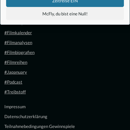
Zeitreise EIN
#Anime
McFly, du bist eine Null!
#1.21 Gigawatt
#Filmkalender
#Filmanalysen
#Filmbiografien
#Filmreihen
#Japanuary
#Podcast
#Treibstoff
Impressum
Datenschutzerklärung
Teilnahmebedingungen Gewinnspiele