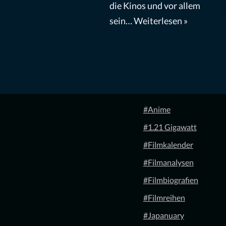
die Kinos und vor allem
sein…
Weiterlesen »
#Anime
#1.21 Gigawatt
#Filmkalender
#Filmanalysen
#Filmbiografien
#Filmreihen
#Japanuary