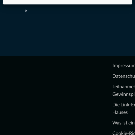
Augen mit dem in uns…
Weiterlesen
»
Impressu
Datenschu
Teilnahme
Gewinnspi
Die Link-
Hauses
Was ist ei
Cookie-Ric