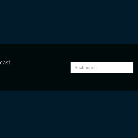
cast
Search
for: