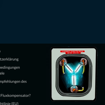
m
tzerklärung
bedingungen
ele
Empfehlungen des
n Fluxkompensator?
htlinie (EU)