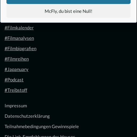
#Anime
McFly, du bist eine Null!
#1.21 Gigawatt
#Filmkalender
#Filmanalysen
#Filmbiografien
#Filmreihen
#Japanuary
#Podcast
#Treibstoff
Impressum
Datenschutzerklärung
Teilnahmebedingungen Gewinnspiele
Die Link-Empfehlungen des Hauses