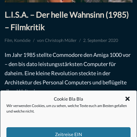
L.I.S.A. – Der helle Wahnsinn (1985)
– Filmkritik
Film
,
Komödie
von
Christoph Müller
2. September 2020
Im Jahr 1985 stellte Commodore den Amiga 1000 vor
– den bis dato leistungsstärksten Computer für
daheim. Eine kleine Revolution steckte in der
Architektur des Personal Computers und beflügelte
die…
Weiterlesen »
Cookie Bla Bla
Wir verwenden Cookies, um zu sehen, welche Texte euch am Besten gefallen
und welche nicht.
Zeitreise EIN