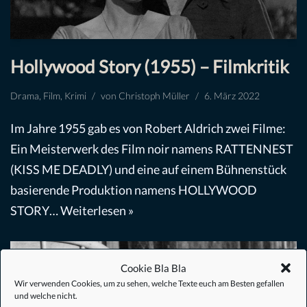
Hollywood Story (1955) – Filmkritik
Drama
,
Film
,
Krimi
von
Christoph Müller
6. März 2022
Im Jahre 1955 gab es von Robert Aldrich zwei Filme:
Ein Meisterwerk des Film noir namens RATTENNEST
(KISS ME DEADLY) und eine auf einem Bühnenstück
basierende Produktion namens HOLLYWOOD
STORY…
Weiterlesen »
Cookie Bla Bla
Wir verwenden Cookies, um zu sehen, welche Texte euch am Besten gefallen
und welche nicht.