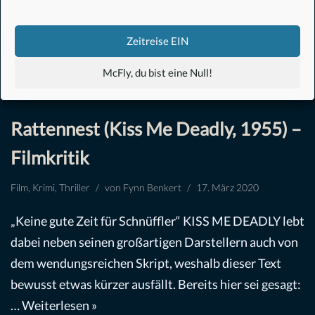
Zeitreise EIN
McFly, du bist eine Null!
Rattennest (Kiss Me Deadly, 1955) –
Filmkritik
Film
,
Krimi
,
Thriller
von
Fynn Benkert
17. März 2020
„Keine gute Zeit für Schnüffler“ KISS ME DEADLY lebt
dabei neben seinen großartigen Darstellern auch von
dem wendungsreichen Skript, weshalb dieser Text
bewusst etwas kürzer ausfällt. Bereits hier sei gesagt:
…
Weiterlesen »