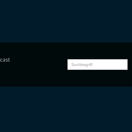
cast
Search
for: